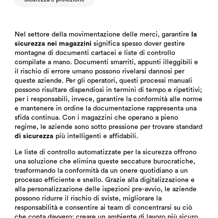
Nel settore della movimentazione delle merci, garantire
la
sicurezza nei magazzini
significa spesso dover gestire
montagne di documenti cartacei e liste di controllo
compilate a mano. Documenti smarriti, appunti illeggibili e
il rischio di errore umano possono rivelarsi dannosi per
queste aziende. Per gli operatori, questi processi manuali
possono risultare dispendiosi in termini di tempo e ripetitivi;
per i responsabili, invece, garantire la conformità alle norme
e mantenere in ordine la documentazione rappresenta una
sfida continua. Con i magazzini che operano a pieno
regime, le aziende sono sotto pressione per trovare standard
di sicurezza
più intelligenti e affidabili.
Le liste di controllo automatizzate per la sicurezza offrono
una soluzione che elimina queste seccature burocratiche,
trasformando la conformità da un onere quotidiano a un
processo efficiente e snello. Grazie alla digitalizzazione e
alla personalizzazione delle ispezioni pre-avvio, le aziende
possono ridurre il rischio di sviste, migliorare la
responsabilità e consentire ai team di concentrarsi su ciò
che conta davvero: creare un ambiente di lavoro più sicuro