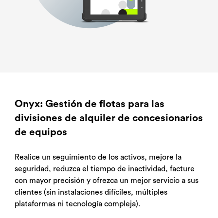
Onyx: Gestión de flotas para las
divisiones de alquiler de concesionarios
de equipos
Descubra la telemática para su concesionario
Descubra la telemática para su concesionario
Descubra la telemática para su concesionario
Realice un seguimiento de los activos, mejore la
Rellene sus datos para concertar una breve llamada de
Rellene sus datos para concertar una breve llamada de
Rellene sus datos para concertar una breve llamada de
seguridad, reduzca el tiempo de inactividad, facture
demostración.
demostración.
demostración.
con mayor precisión y ofrezca un mejor servicio a sus
clientes (sin instalaciones difíciles, múltiples
plataformas ni tecnología compleja).
Solicitud de
Solicitud de
Solicitud de
Nombre
Nombre
Nombre
*
*
*
demostración
demostración
demostración