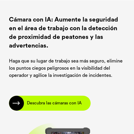
Correo electrónico
Correo electrónico
Correo electrónico
*
*
*
Cámara con IA: Aumente la seguridad
en el área de trabajo con la detección
Teléfono
Teléfono
Teléfono
*
*
*
de proximidad de peatones y las
advertencias.
Haga que su lugar de trabajo sea más seguro, elimine
los puntos ciegos peligrosos en la visibilidad del
operador y agilice la investigación de incidentes.
Enviar
Enviar
Enviar
Descubra las cámaras con IA