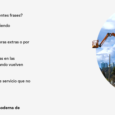
entes frases?
iendo
ras extras o por
s en las
uando vuelven
e servicio que no
 moderna de