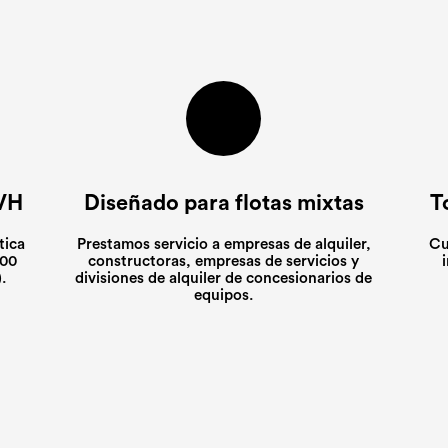
TVH
Diseñado para flotas mixtas
T
tica
Prestamos servicio a empresas de alquiler,
Cu
000
constructoras, empresas de servicios y
.
divisiones de alquiler de concesionarios de
equipos.
Gracias por su interés. Uno de nuestro
Gracias por su interés. Uno de nuestro
Gracias por su interés. Uno de nuestro
sentantes se pondrá en contacto con
sentantes se pondrá en contacto con
sentantes se pondrá en contacto con