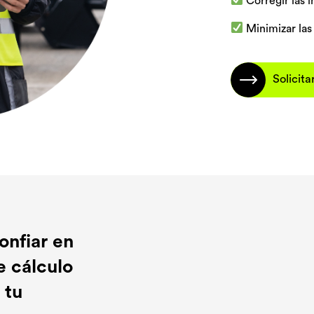
Corregir las in
Minimizar las
Solicit
onfiar en
e cálculo
 tu