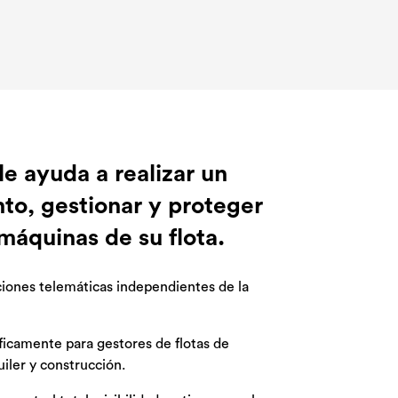
 flota
 flota
 flota
 ayuda a realizar un
amada de
amada de
amada de
to, gestionar y proteger
 máquinas de su flota.
iones telemáticas independientes de la
icamente para gestores de flotas de
iler y construcción.