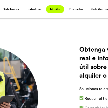
Distribuidor
Industrias
Alquiler
Productos
Solicitar u
Obtenga v
real e in
útil sobre
alquiler 
Soluciones telem
Reducir el ti