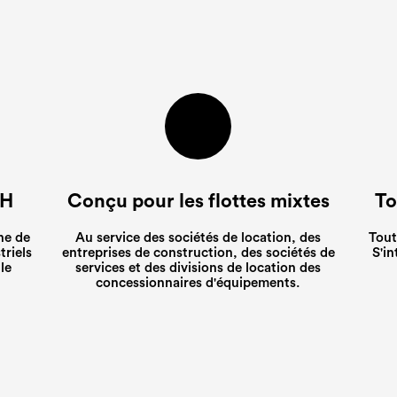
VH
Conçu pour les flottes mixtes
To
ne de
Au service des sociétés de location, des
Tout
triels
entreprises de construction, des sociétés de
S'in
le
services et des divisions de location des
concessionnaires d'équipements.
 de votre intérêt. L'un de nos représe
 de votre intérêt. L'un de nos représe
 de votre intérêt. L'un de nos représe
contactera pour organiser un bref ent
contactera pour organiser un bref ent
contactera pour organiser un bref ent