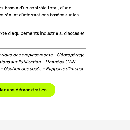
parc *
parc *
parc *
z besoin d'un contrôle total, d'une
ps réel et d'informations basées sur les
ixte d'équipements industriels, d'accès et
torique des emplacements – Géorepérage
tions sur l'utilisation – Données CAN –
 – Gestion des accès – Rapports d'impact
er une démonstration