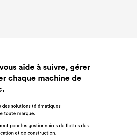
 votre
 votre
 votre
ruction
ruction
ruction
f appel de
f appel de
f appel de
us aide à suivre, gérer
ger chaque machine de
c.
 des solutions télématiques
e toute marque.
nt pour les gestionnaires de flottes des
ocation et de construction.