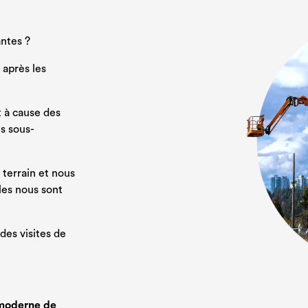
antes ?
 après les
t à cause des
s sous-
terrain et nous
les nous sont
des visites de
c moderne de