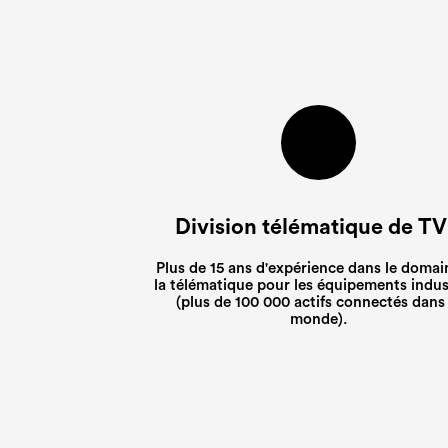
Division télématique de T
Plus de 15 ans d'expérience dans le domai
la télématique pour les équipements indus
(plus de 100 000 actifs connectés dans 
monde).
Merci
Merci
Merci
vous 
vous 
vous 