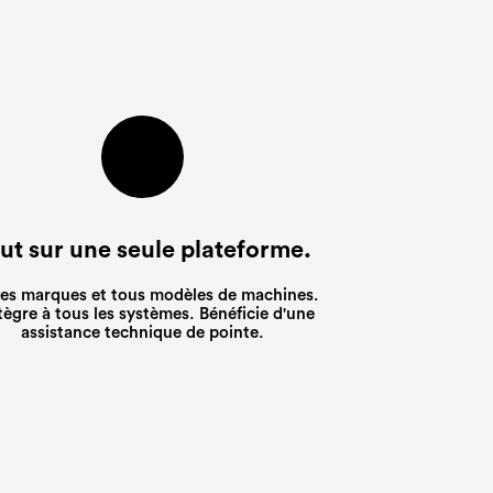
ut sur une seule plateforme.
es marques et tous modèles de machines.
tègre à tous les systèmes. Bénéficie d'une
assistance technique de pointe.
ntants
ntants
ntants
retien
retien
retien