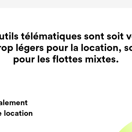
téléphonique.
téléphonique.
téléphonique.
tils télématiques sont soit v
op légers pour la location, s
pour les flottes mixtes.
alement
e location