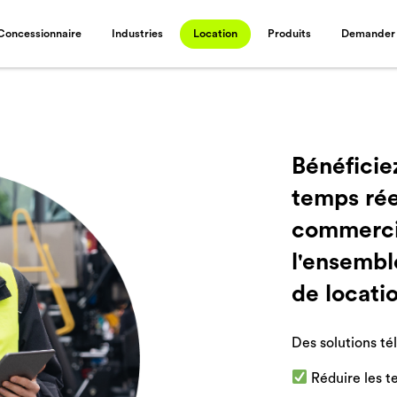
Concessionnaire
Industries
Location
Produits
Demander 
Bénéficiez
temps rée
commercia
l'ensembl
de locati
Des solutions té
Réduire les t