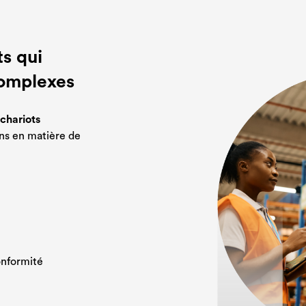
ts qui
complexes
chariots
ins en matière de
onformité