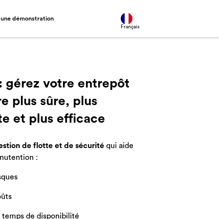
une démonstration
Français
: gérez votre entrepôt
e plus sûre, plus
te et plus efficace
estion de flotte et de sécurité
qui aide
anutention :
sques
oûts
temps de disponibilité