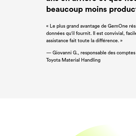
beaucoup moins product
« Le plus grand avantage de GemOne rési
données qu'il fournit. Il est convivial, facil
assistance fait toute la différence. »
— Giovanni G., responsable des comptes d
Toyota Material Handling
Me
Me
Me
Me
Me
L'u
L'u