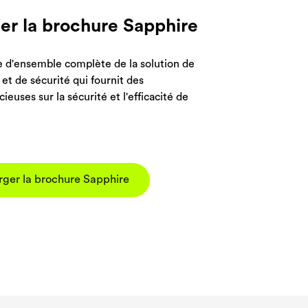
ment
ment
ment
ement.
ement.
er la brochure Sapphire
ement.
ement.
ement.
 d'ensemble complète de la solution de
 et de sécurité qui fournit des
ieuses sur la sécurité et l'efficacité de
rger la brochure Sapphire