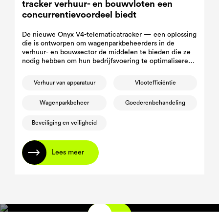
tracker verhuur- en bouwvloten een
concurrentievoordeel biedt
De nieuwe Onyx V4-telematicatracker — een oplossing
die is ontworpen om wagenparkbeheerders in de
verhuur- en bouwsector de middelen te bieden die ze
nodig hebben om hun bedrijfsvoering te optimaliseren,
stilstand te verminderen en hun materieel te
beveiligen.
Verhuur van apparatuur
Vlootefficiëntie
Wagenparkbeheer
Goederenbehandeling
Beveiliging en veiligheid
Lees meer