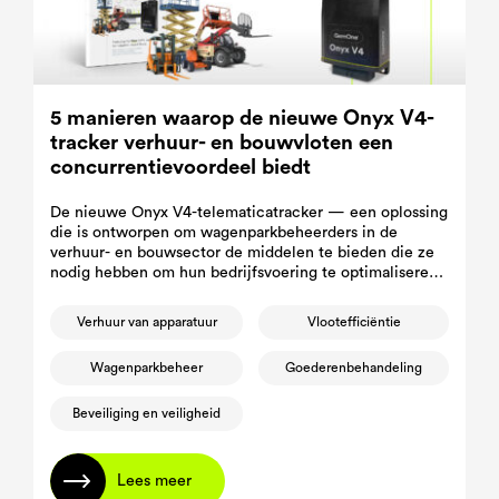
5 manieren waarop de nieuwe Onyx V4-
tracker verhuur- en bouwvloten een
concurrentievoordeel biedt
De nieuwe Onyx V4-telematicatracker — een oplossing
die is ontworpen om wagenparkbeheerders in de
verhuur- en bouwsector de middelen te bieden die ze
nodig hebben om hun bedrijfsvoering te optimaliseren,
stilstand te verminderen en hun materieel te
beveiligen.
Verhuur van apparatuur
Vlootefficiëntie
Wagenparkbeheer
Goederenbehandeling
Beveiliging en veiligheid
Lees meer