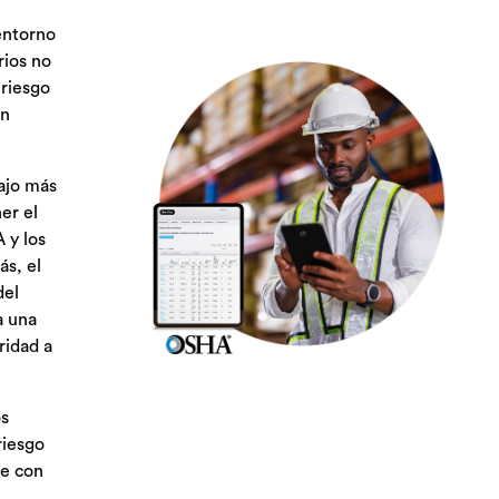
 entorno
rios no
 riesgo
in
bajo más
er el
 y los
ás, el
del
a una
ridad a
os
riesgo
le con