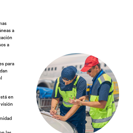
mas
áneas a
icación
sos a
es para
idan
l
stá en
visión
imidad
on las