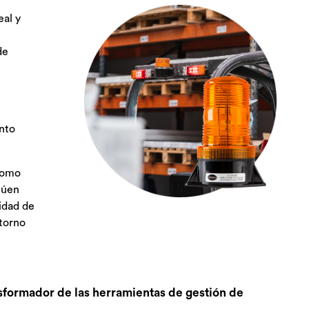
eal y
de
nto
 como
túen
idad de
torno
sformador de las herramientas de gestión de