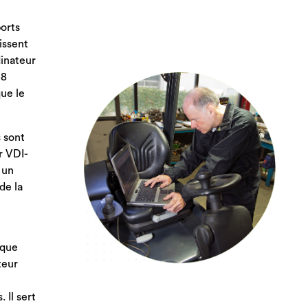
ports
issent
dinateur
58
que le
 sont
r VDI-
 un
de la
 que
teur
 Il sert