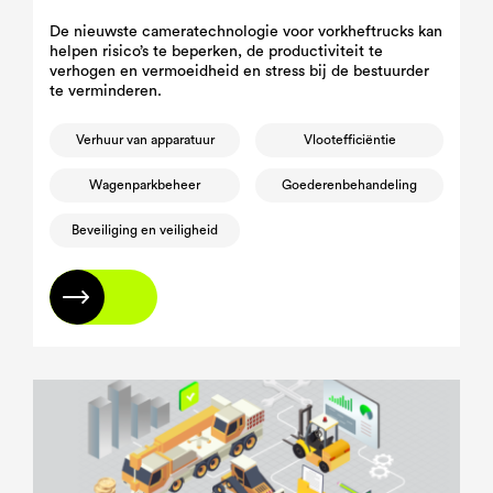
De nieuwste cameratechnologie voor vorkheftrucks kan
helpen risico’s te beperken, de productiviteit te
verhogen en vermoeidheid en stress bij de bestuurder
te verminderen.
Verhuur van apparatuur
Vlootefficiëntie
Wagenparkbeheer
Goederenbehandeling
Beveiliging en veiligheid
Lees meer