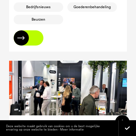
Bedrijfsnieuws
Goederenbehandeling
Beurzen
Lees meer
Logistiek en goederenbehandeling
Deze website maakt gebruik van cookies om u de best mogelijke
ervaring op onze website te bieden -
Meer informatie
veiliger maken — Wat gebeurde er op