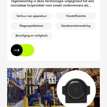
Tegenwoordig is deze technologie uitgegroeid tot een
onmisbaar hulpmiddel voor zowel ondernemers als
wagenparkbeheerders, omdat ze een weloverwogen
besluitvorming mogelijk maakt die gericht is op het
Verhuur van apparatuur
Vlootefficiëntie
verbeteren van de efficiëntie en veiligheid van het
wagenpark.
Wagenparkbeheer
Goederenbehandeling
Beveiliging en veiligheid
Lees meer