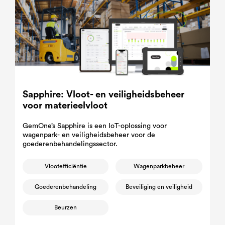
Sapphire: Vloot- en veiligheidsbeheer
voor materieelvloot
GemOne’s Sapphire is een IoT-oplossing voor
wagenpark- en veiligheidsbeheer voor de
goederenbehandelingssector.
Vlootefficiëntie
Wagenparkbeheer
Goederenbehandeling
Beveiliging en veiligheid
Beurzen