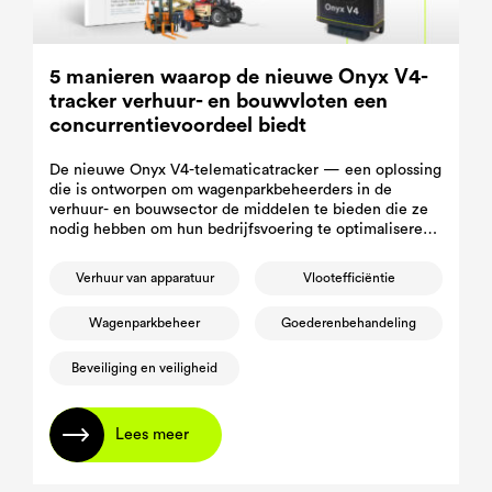
5 manieren waarop de nieuwe Onyx V4-
tracker verhuur- en bouwvloten een
concurrentievoordeel biedt
De nieuwe Onyx V4-telematicatracker — een oplossing
die is ontworpen om wagenparkbeheerders in de
verhuur- en bouwsector de middelen te bieden die ze
nodig hebben om hun bedrijfsvoering te optimaliseren,
stilstand te verminderen en hun materieel te
beveiligen.
Verhuur van apparatuur
Vlootefficiëntie
Wagenparkbeheer
Goederenbehandeling
Beveiliging en veiligheid
Lees meer