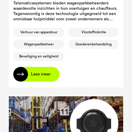
Telematicasystemen bieden wagenparkbeheerders
waardevolle inzichten in hun voertuigen en chauffeurs.
Tegenwoordig is deze technologie uitgegroeid tot een
onmisbaar hulpmiddel voor zowel ondernemers als
wagenparkbeheerders, omdat ze een weloverwogen
besluitvorming mogelijk maakt die gericht is op het
Verhuur van apparatuur
Vlootefficiëntie
verbeteren van de efficiëntie en veiligheid van het
wagenpark.
Wagenparkbeheer
Goederenbehandeling
Beveiliging en veiligheid
Lees meer