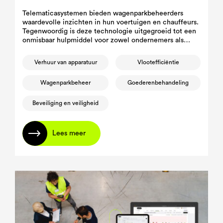
Telematicasystemen bieden wagenparkbeheerders
waardevolle inzichten in hun voertuigen en chauffeurs.
Tegenwoordig is deze technologie uitgegroeid tot een
onmisbaar hulpmiddel voor zowel ondernemers als
wagenparkbeheerders, omdat ze een weloverwogen
besluitvorming mogelijk maakt die gericht is op het
Verhuur van apparatuur
Vlootefficiëntie
verbeteren van de efficiëntie en veiligheid van het
wagenpark.
Wagenparkbeheer
Goederenbehandeling
Beveiliging en veiligheid
Lees meer