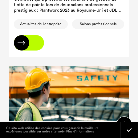
flotte de pointe lors de deux salons professionnels
prestigieux : Plantworx 2023 au Royaume-Uni et JDL
2023 en France.
Actualités de l'entreprise
Salons professionnels
En savoir plus
Ce site web utilise des cookies pour vous garantir la meilleure
Les nouvelles technologies aident les
expérience possible sur notre site web -
Plus d'informations
manutentionnaires à respecter les