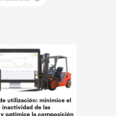
e utilización: minimice el
 inactividad de las
y optimice la composición