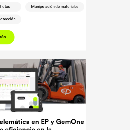
flotas
Manipulación de materiales
rotección
más
telemática en EP y GemOne
 eficiencia en la