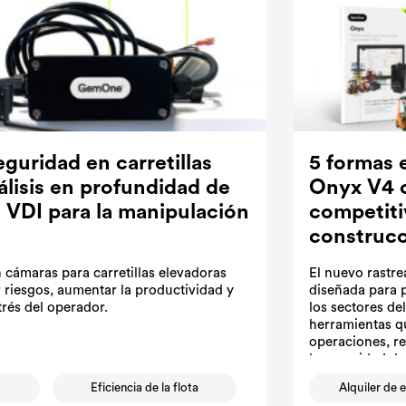
eguridad en carretillas
5 formas 
álisis en profundidad de
Onyx V4 o
 VDI para la manipulación
competitiv
construc
n cámaras para carretillas elevadoras
El nuevo rastr
 riesgos, aumentar la productividad y
diseñada para p
strés del operador.
los sectores del
herramientas qu
operaciones, re
la seguridad de
s
Eficiencia de la flota
Alquiler de 