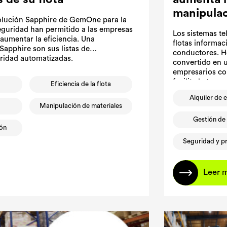
manipulac
olución Sapphire de GemOne para la
 seguridad han permitido a las empresas
Los sistemas te
 aumentar la eficiencia. Una
flotas informac
 Sapphire son sus listas de
conductores. Ho
ridad automatizadas.
convertido en u
empresarios com
facilita la tom
s
Eficiencia de la flota
mejorar la efici
Alquiler de 
Manipulación de materiales
Gestión de 
ión
Seguridad y p
Leer 