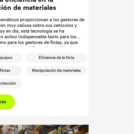
ión de materiales
lemáticos proporcionan a los gestores de
ión muy valiosa sobre sus vehículos y
y en día, esta tecnología se ha
n activo indispensable tanto para los
o para los gestores de flotas, ya que
a de decisiones informadas destinadas a
encia y la seguridad de las flotas.
equipos
Eficiencia de la flota
flotas
Manipulación de materiales
rotección
más