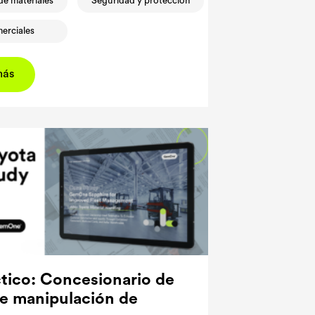
de materiales
Seguridad y protección
merciales
más
tico: Concesionario de
e manipulación de