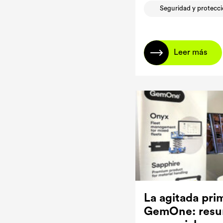
Seguridad y protecc
Leer más
La agitada pri
GemOne: resu